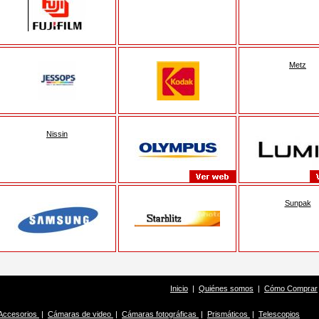
Metz
Nissin
Sunpak
Inicio
|
Quiénes somos
|
Cómo Comprar
Accesorios
|
Cámaras de video
|
Cámaras fotográficas
|
Prismáticos
|
Telescopios