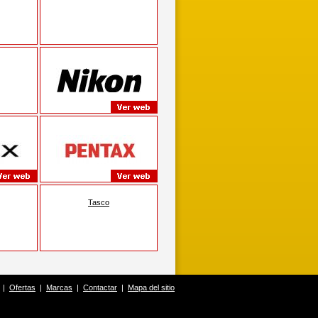
Tasco
|
Ofertas
|
Marcas
|
Contactar
|
Mapa del sitio