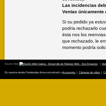
Las incidencias deb
Ventas únicamente a
Si su pedido ya estu
podría rechazarlo cua
ésta nos los reenvia
que rechazado, le env
momento podría solici
Diseño Web
|
Avi
En nuestra tienda Fototiendas Arosa encontrará »
Accesorios
|
Cámaras de video
|
Cá